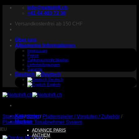
Zum
info@nettohifi.ch
Inhalt
+41 44 463 72 36
springen
Versandkostenfrei ab 150 CHF
Über uns
Allgemeine Informationen
Impressum
Preise
Zahlungsmöglichkeiten
Lieferbedingungen
Garantie
Deutsch
Deutsch
English
Kategorien
Startseite
/
Shop
/
Plattenspieler / Vorstufen / Zubehör
/
Marken
Plattenspieler Tonabnehmer System
NEU
ADVANCE PARIS
ANTHEM