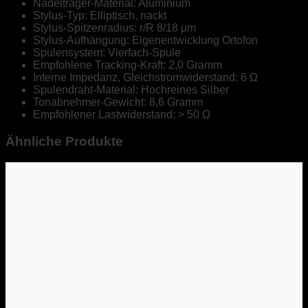
Nadelträger-Material:
Aluminium
Stylus-Typ:
Elliptisch, nackt
Stylus-Spitzenradius:
r/R 8/18 μm
Stylus-Aufhängung:
Eigenentwicklung Ortofon
Spulensystem:
Vierfach-Spule
Empfohlene Tracking-Kraft:
2,0 Gramm
Interne Impedanz, Gleichstromwiderstand:
6 Ω
Spulendraht-Material:
Hochreines Silber
Tonabnehmer-Gewicht:
8,6 Gramm
Empfohlener Lastwiderstand:
> 50 Ω
Ähnliche Produkte