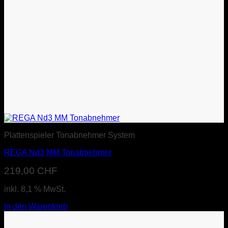
Plattenspieler Tonabnehmer System
REGA Nd3 MM Tonabnehmer
219,00
CHF
inkl. 8,1 % MwSt.
In den Warenkorb