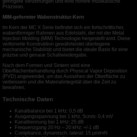
geringere Verzerrungen und eine höhere musikalische
Präzision.
MIM-geformter Wabenstruktur-Kern
Im Kern der MC X Serie befindet sich ein fortschrittlicher,
wabenförmiger Rahmen aus Edelstahl, der mit der Metal
Injection Molding (MIM) Technologie hergestellt wird. Diese
verfeinerte Konstruktion gewährleistet überlegene
mechanische Stabilität und bietet die ideale Basis für eine
präzise und genaue Schallwiedergabe.
Nach dem Formen und Sintern wird eine
Oberflächenbehandlung durch Physical Vapor Deposition
(PVD) angewendet, um das Aussehen der Oberfläche zu
verbessern und die Materialintegrität über die Zeit zu
bewahren.
Technische Daten
Kanalbalance bei 1 kHz:
0,5 dB
Ausgangsspannung bei 1 kHz, 5cm/s:
0,4 mV
Kanaltrennung bei 1 kHz:
25 dB
Frequenzgang 20 Hz – 20 kHz:
+/-1 dB
Compliance, dynamisch, lateral:
15 μm/mN