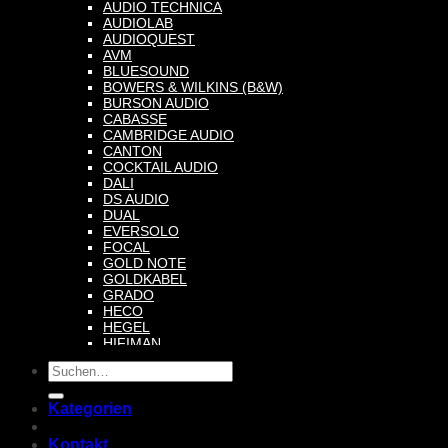
AUDIO TECHNICA
AUDIOLAB
AUDIOQUEST
AVM
BLUESOUND
BOWERS & WILKINS (B&W)
BURSON AUDIO
CABASSE
CAMBRIDGE AUDIO
CANTON
COCKTAIL AUDIO
DALI
DS AUDIO
DUAL
EVERSOLO
FOCAL
GOLD NOTE
GOLDKABEL
GRADO
HECO
HEGEL
HIFIMAN
INAKUSTIK
Suche
ISOTEK
nach:
JMGO
KEF
Kategorien
KLIPSCH
LEHMANN AUDIO
Kontakt