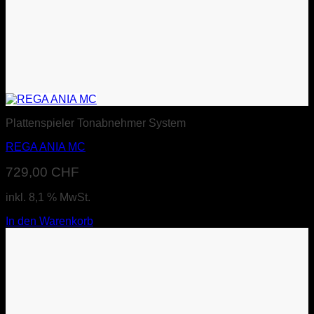
Plattenspieler Tonabnehmer System
REGA ANIA MC
729,00
CHF
inkl. 8,1 % MwSt.
In den Warenkorb