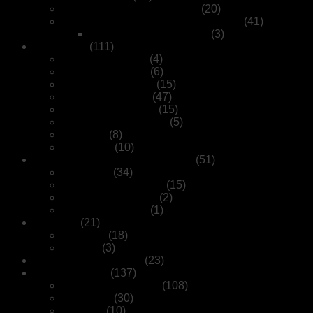
Plattenspieler Vorverstärker
(20)
Plattenspieler Tonabnehmer System
(41)
Optischer Tonabnehmer
(3)
HiFi Kabel
(111)
XLR / XLR Kabel
(4)
Subwoofer Kabel
(6)
Lautsprecherkabel
(15)
RCA / RCA Kabel
(47)
Digital-Kabel Coax
(15)
Digital-Kabel Optisch
(5)
USB A-B
(8)
Netzkabel
(10)
Kopfhörer / Kopfhörer Verstärker
(51)
Kopfhörer
(34)
Kopfhörer Verstärker
(15)
Kopfhörer Wireless
(2)
Kopfhörerständer
(1)
Netzfilter
(21)
Netzfilter
(18)
Netzteil
(3)
Unsere Schnäppchen
(23)
Verschiedenes
(137)
Produkte Highlights
(108)
Bestseller
(30)
Zubehör
(10)